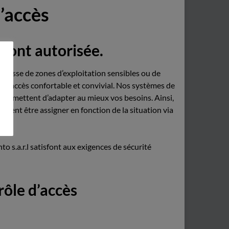
’accès
i sont autorisée.
 s’agisse de zones d’exploitation sensibles ou de
e d’accès confortable et convivial. Nos systèmes de
s permettent d’adapter au mieux vos besoins. Ainsi,
euvent être assigner en fonction de la situation via
to s.a.r.l satisfont aux exigences de sécurité
ôle d’accès