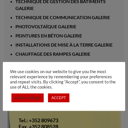
TECHNIQUE DE GESTION DES BÂTIMENTS
GALERIE
TECHNIQUE DE COMMUNICATION GALERIE
PHOTOVOLTAÏQUE GALERIE
PEINTURES EN BÉTON GALERIE
INSTALLATIONS DE MISE À LA TERRE GALERIE
CHAUFFAGE DES RAMPES GALERIE
We use cookies on our website to give you the most
relevant experience by remembering your preferences
and repeat visits. By clicking “Accept”, you consent to the
use of ALL the cookies.
Electro Pinto s.a.rl
Cookie settings
ACCEPT
10-12, rue de Medernach
L-7619 LAROCHETTE
Tel.: +352 809673
Fax. +352 808528