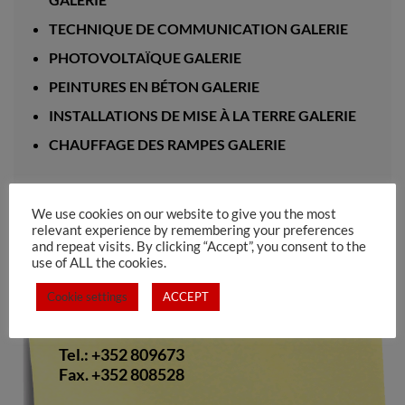
TECHNIQUE DE COMMUNICATION GALERIE
PHOTOVOLTAÏQUE GALERIE
PEINTURES EN BÉTON GALERIE
INSTALLATIONS DE MISE À LA TERRE GALERIE
CHAUFFAGE DES RAMPES GALERIE
We use cookies on our website to give you the most
relevant experience by remembering your preferences
and repeat visits. By clicking “Accept”, you consent to the
Electro Pinto s.a.rl
use of ALL the cookies.
10-12, rue de Medernach
Cookie settings
ACCEPT
L-7619 LAROCHETTE
Tel.: +352 809673
Fax. +352 808528