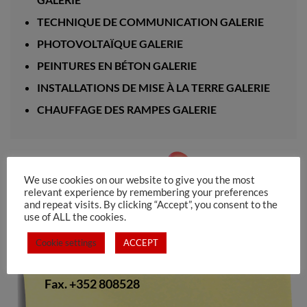
TECHNIQUE DE COMMUNICATION GALERIE
PHOTOVOLTAÏQUE GALERIE
PEINTURES EN BÉTON GALERIE
INSTALLATIONS DE MISE À LA TERRE GALERIE
CHAUFFAGE DES RAMPES GALERIE
We use cookies on our website to give you the most
Electro Pinto s.a.rl
relevant experience by remembering your preferences
and repeat visits. By clicking “Accept”, you consent to the
use of ALL the cookies.
10-12, rue de Medernach
L-7619 LAROCHETTE
Cookie settings
ACCEPT
Tel.: +352 809673
Fax. +352 808528