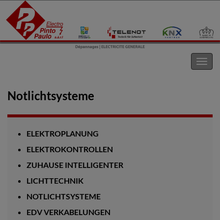
Electro Pinto s.a.r.l
Navig
umsc
Notlichtsysteme
ELEKTROPLANUNG
ELEKTROKONTROLLEN
ZUHAUSE INTELLIGENTER
LICHTTECHNIK
NOTLICHTSYSTEME
EDV VERKABELUNGEN