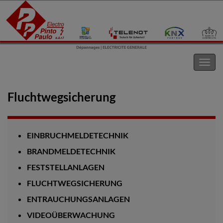
Electro Pinto s.a.r.l
Navig
umsc
Fluchtwegsicherung
EINBRUCHMELDETECHNIK
BRANDMELDETECHNIK
FESTSTELLANLAGEN
FLUCHTWEGSICHERUNG
ENTRAUCHUNGSANLAGEN
VIDEOÜBERWACHUNG