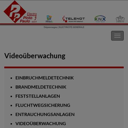
Electro Pinto s.a.r.l
Navig
umsc
Videoüberwachung
EINBRUCHMELDETECHNIK
BRANDMELDETECHNIK
FESTSTELLANLAGEN
FLUCHTWEGSICHERUNG
ENTRAUCHUNGSANLAGEN
VIDEOÜBERWACHUNG