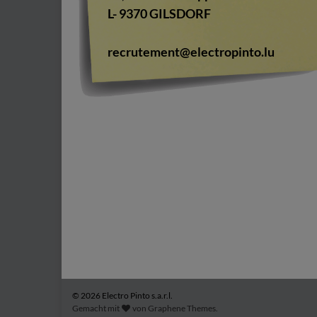
L- 9370 GILSDORF
recrutement@electropinto.lu
© 2026 Electro Pinto s.a.r.l.
Gemacht mit
von
Graphene Themes
.