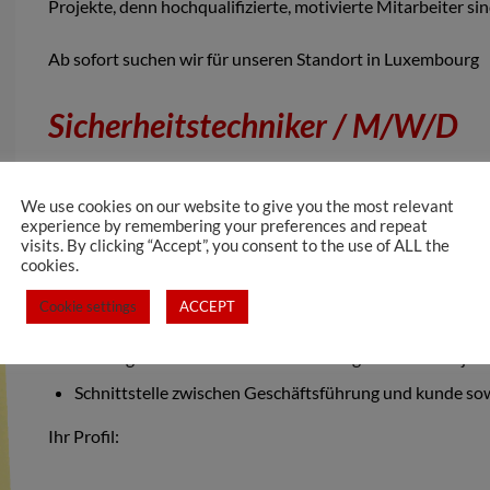
Projekte, denn hochqualifizierte, motivierte Mitarbeiter sin
Ab sofort suchen wir für unseren Standort in Luxembourg
Sicherheitstechniker / M/W/D
We use cookies on our website to give you the most relevant
Ihr Aufgabengebiet:
experience by remembering your preferences and repeat
visits. By clicking “Accept”, you consent to the use of ALL the
cookies.
Projektierung der Brand, EMA, Video, und Zutrittssys
Cookie settings
ACCEPT
Übernahme und Koordination von Projekte und Mitarb
Sofortige Mitarbeit an konkreten Aufgaben und Projek
Schnittstelle zwischen Geschäftsführung und kunde sow
Ihr Profil: