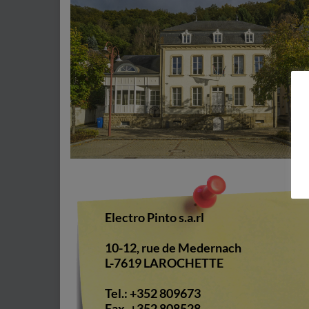
Electro Pinto s.a.rl
10-12, rue de Medernach
L-7619 LAROCHETTE
Tel.: +352 809673
Fax. +352 808528