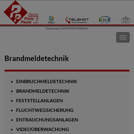
Electro Pinto s.a.r.l
Navig
umsc
Brandmeldetechnik
EINBRUCHMELDETECHNIK
BRANDMELDETECHNIK
FESTSTELLANLAGEN
FLUCHTWEGSICHERUNG
ENTRAUCHUNGSANLAGEN
VIDEOÜBERWACHUNG