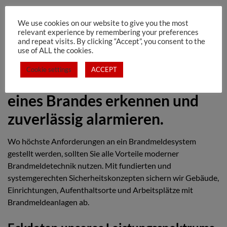
Brandmeldetechnik und
We use cookies on our website to give you the most
relevant experience by remembering your preferences
Anlagen
and repeat visits. By clicking “Accept”, you consent to the
use of ALL the cookies.
Cookie settings
ACCEPT
Frühzeitig die Entstehung
eines Brandes erkennen und
zuverlässig alarmieren.
Wo höchste Anforderungen an ein Brandmeldesystem
gestellt werden, sollten Sie alle Vorteile moderner
Brandmeldetechnik nutzen. Mit fundierten und
systemgerechten Sicherheitskonzepten sichern wir Gebäude,
Einrichtungen, Aufenthaltsorte und Arbeitsplätze mit
Brandmeldeanlagen ab.