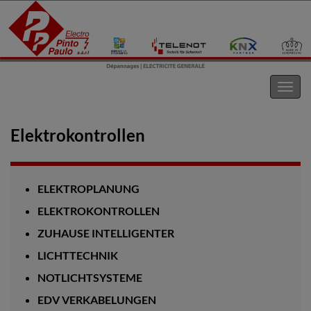
Electro Pinto s.a.r.l
Navig
umsc
Elektrokontrollen
ELEKTROPLANUNG
ELEKTROKONTROLLEN
ZUHAUSE INTELLIGENTER
LICHTTECHNIK
NOTLICHTSYSTEME
EDV VERKABELUNGEN