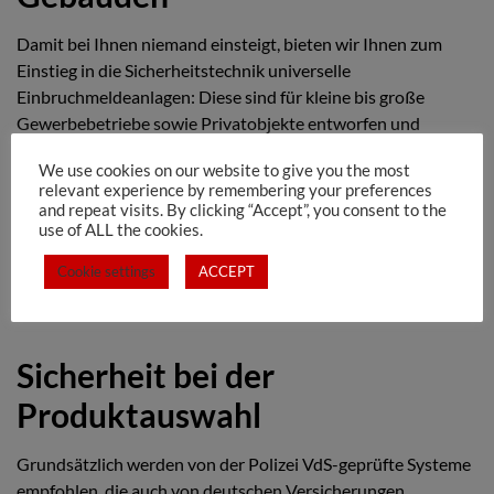
Damit bei Ihnen niemand einsteigt, bieten wir Ihnen zum
Einstieg in die Sicherheitstechnik universelle
Einbruchmeldeanlagen: Diese sind für kleine bis große
Gewerbebetriebe sowie Privatobjekte entworfen und
erfüllen höchste Sicherheitsansprüche für umfassenden
We use cookies on our website to give you the most
Einbruchschutz.
relevant experience by remembering your preferences
and repeat visits. By clicking “Accept”, you consent to the
Durch ihre fortschrittliche Technologie decken Alarmanlagen
use of ALL the cookies.
die gesamten Risiken ab, sodass sich alle in der Praxis
Cookie settings
ACCEPT
vorkommenden Sicherheitsaufgaben nach Ihren
Vorstellungen realisieren lassen.
Sicherheit bei der
Produktauswahl
Grundsätzlich werden von der Polizei VdS-geprüfte Systeme
empfohlen, die auch von deutschen Versicherungen