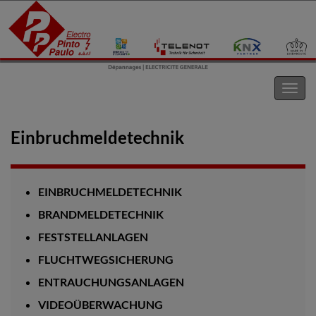
Electro Pinto s.a.r.l
Navig
umsc
Einbruchmeldetechnik
EINBRUCHMELDETECHNIK
BRANDMELDETECHNIK
FESTSTELLANLAGEN
FLUCHTWEGSICHERUNG
ENTRAUCHUNGSANLAGEN
VIDEOÜBERWACHUNG